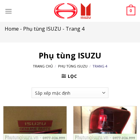
Skip
to
0
content
Home
-
Phụ tùng ISUZU
-
Trang 4
Phụ tùng ISUZU
TRANG CHỦ
/
PHỤ TÙNG ISUZU
/
TRANG 4
LỌC