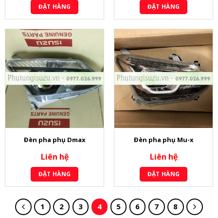
ĐẶT HÀNG
ĐẶT HÀNG
Đèn pha phụ Dmax
Đèn pha phụ Mu-x
Liên hệ
Liên hệ
ĐẶT HÀNG
ĐẶT HÀNG
1
2
3
4
5
6
7
8