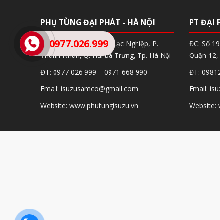
PHỤ TÙNG ĐẠI PHÁT - HÀ NỘI
PT ĐẠI 
0977.026.999
ĐC: Số 35, Ngõ 2, Phố Lạc Nghiệp, P.
ĐC: Số 1
Thanh Nhàn, Q. Hai bà Trưng, Tp. Hà Nội
Quận 12, 
ĐT: 0977 026 999 – 0971 668 990
ĐT: 0981
Email: isuzusamco@gmail.com
Email: i
Website: www.phutungisuzu.vn
Website: