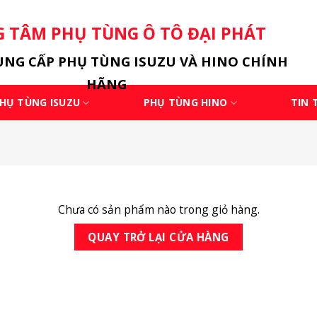
 TÂM PHỤ TÙNG Ô TÔ ĐẠI PHÁT
NG CẤP PHỤ TÙNG ISUZU VÀ HINO CHÍNH
HÃNG
HỤ TÙNG ISUZU
PHỤ TÙNG HINO
TIN 
Chưa có sản phẩm nào trong giỏ hàng.
QUAY TRỞ LẠI CỬA HÀNG