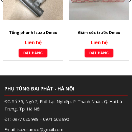
Tổng phanh Isuzu Dmax
Giảm xóc trước Dmax
Liên hệ
Liên hệ
ĐẶT HÀNG
ĐẶT HÀNG
PHỤ TÙNG ĐẠI PHÁT - HÀ NỘI
ĐC: Số 35, Ngõ 2, Phố Lạc Nghiệp, P. Thanh Nhàn, Q. Hai bà
Trưng, Tp. Hà Nội
ĐT: 0977 026 999 – 0971 668 990
Email: isuzusamco@gmail.com