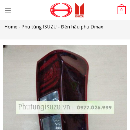
Skip
to
0
content
Home
-
Phụ tùng ISUZU
-
Đèn hậu phụ Dmax