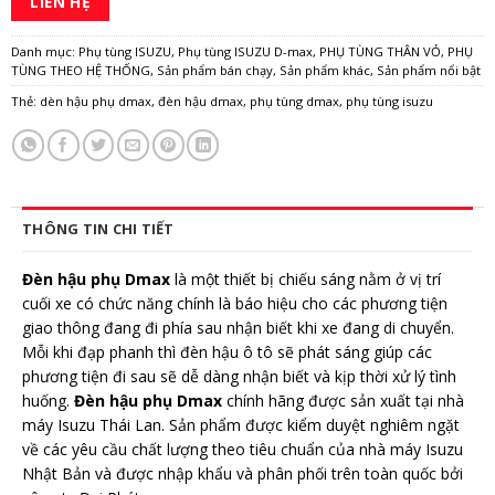
LIÊN HỆ
Danh mục:
Phụ tùng ISUZU
,
Phụ tùng ISUZU D-max
,
PHỤ TÙNG THÂN VỎ
,
PHỤ
TÙNG THEO HỆ THỐNG
,
Sản phẩm bán chạy
,
Sản phẩm khác
,
Sản phẩm nổi bật
Thẻ:
dèn hậu phụ dmax
,
đèn hậu dmax
,
phụ tùng dmax
,
phụ tùng isuzu
THÔNG TIN CHI TIẾT
Đèn
hậu phụ Dmax
là một thiết bị chiếu sáng nằm ở vị trí
cuối xe có chức năng chính là báo hiệu cho các phương tiện
giao thông đang đi phía sau nhận biết khi xe đang di chuyển.
Mỗi khi đạp phanh thì đèn hậu ô tô sẽ phát sáng giúp các
phương tiện đi sau sẽ dễ dàng nhận biết và kịp thời xử lý tình
huống.
Đèn hậu phụ Dmax
chính hãng được sản xuất tại nhà
máy Isuzu Thái Lan. Sản phẩm được kiểm duyệt nghiêm ngặt
về các yêu cầu chất lượng theo tiêu chuẩn của nhà máy Isuzu
Nhật Bản và được nhập khẩu và phân phối trên toàn quốc bởi