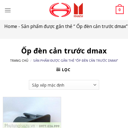
Skip
to
0
content
Home
-
Sản phẩm được gắn thẻ “ Ốp đèn cản trước dmax”
Ốp đèn cản trước dmax
TRANG CHỦ
/
SẢN PHẨM ĐƯỢC GẮN THẺ “ỐP ĐÈN CẢN TRƯỚC DMAX”
LỌC