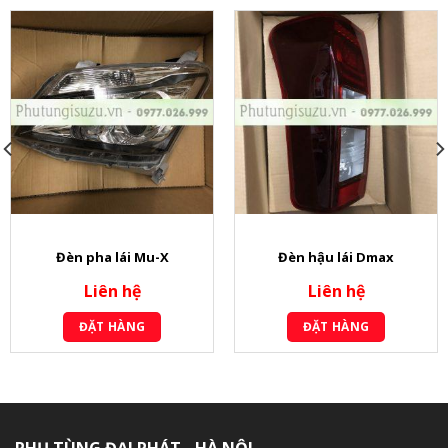
Đèn pha lái Mu-X
Đèn hậu lái Dmax
Liên hệ
Liên hệ
ĐẶT HÀNG
ĐẶT HÀNG
PHỤ TÙNG ĐẠI PHÁT - HÀ NỘI