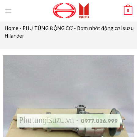
Skip
to
0
content
Home
-
PHỤ TÙNG ĐỘNG CƠ
-
Bơm nhớt động cơ Isuzu
Hilander