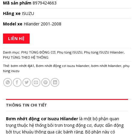
Mã sản phẩm
8979424663
Hãng xe
ISUZU
Model xe
Hilander 2001-2008
LIÊN HỆ
Danh mục:
PHỤ TÙNG ĐỘNG CƠ
,
Phụ tùng ISUZU
,
Phụ tùng ISUZU Hilander
,
PHỤ TÙNG THEO HỆ THỐNG
Thẻ:
bơm nhớt 4JA1
,
Bơm nhớt động cơ isuzu hilander
,
bơm nhớt hilander
,
phụ
tùng isuzu
THÔNG TIN CHI TIẾT
Bơm nhớt động cơ Isuzu Hilander
là một bộ phận quan
trọng thuộc hệ thống bôi trơn trong động cơ, được dẫn động
bởi trục khuỷu thông qua các bánh răng. Bộ phận này có