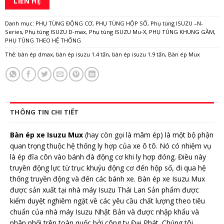
LIÊN HỆ
Danh mục:
PHỤ TÙNG ĐỘNG CƠ
,
PHỤ TÙNG HỘP SỐ
,
Phụ tùng ISUZU –N-
Series
,
Phụ tùng ISUZU D-max
,
Phụ tùng ISUZU Mu-X
,
PHỤ TÙNG KHUNG GẦM
,
PHỤ TÙNG THEO HỆ THỐNG
Thẻ:
bàn ép dmax
,
bàn ép isuzu 1.4 tấn
,
bàn ép isuzu 1.9 tấn
,
Bàn ép Mux
THÔNG TIN CHI TIẾT
Bàn ép xe Isuzu Mux
(hay còn gọi là mâm ép) là một bộ phận
quan trọng thuộc hệ thống ly hợp của xe ô tô. Nó có nhiệm vụ
là ép đĩa côn vào bánh đà động cơ khi ly hợp đóng. Điều này
truyền động lực từ trục khuỷu động cơ đến hộp số, đi qua hệ
thống truyền động và đến các bánh xe. Bàn ép xe Isuzu Mux
được sản xuất tại nhà máy Isuzu Thái Lan Sản phẩm được
kiểm duyệt nghiêm ngặt về các yêu cầu chất lượng theo tiêu
chuẩn của nhà máy Isuzu Nhật Bản và được nhập khẩu và
phân phối trên toàn quốc bởi công ty Đại Phát. Chúng tôi