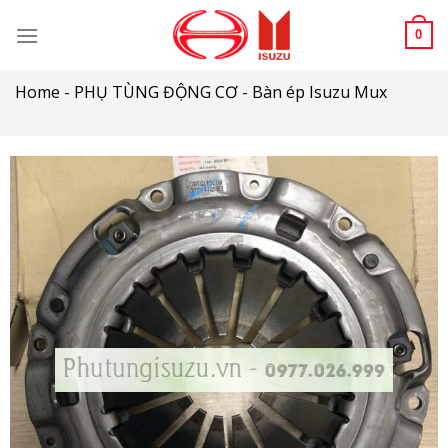
Skip
to
0
content
Home
-
PHỤ TÙNG ĐỘNG CƠ
-
Bàn ép Isuzu Mux