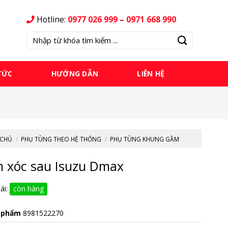
Hotline:
0977 026 999 – 0971 668 990
Tìm
kiếm:
TỨC
HƯỚNG DẪN
LIÊN HỆ
 CHỦ
/
PHỤ TÙNG THEO HỆ THỐNG
/
PHỤ TÙNG KHUNG GẦM
 xóc sau Isuzu Dmax
ái:
còn hàng
 phẩm
8981522270