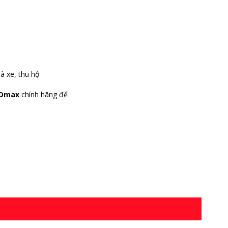
à xe, thu hộ
u Dmax
chính hãng để