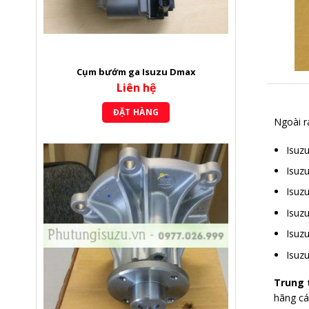
Cụm bướm ga Isuzu Dmax
Liên hệ
ĐẶT HÀNG
Ngoài r
Isuz
Isuz
Isuzu
Isuz
Isuz
Isuz
Trung 
hãng c