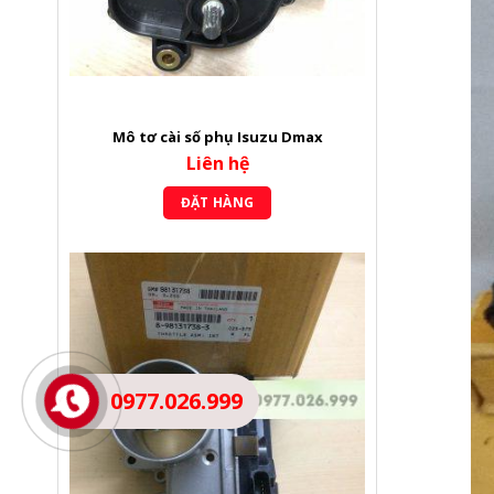
Mô tơ cài số phụ Isuzu Dmax
Liên hệ
ĐẶT HÀNG
0977.026.999