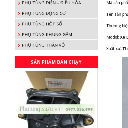
PHỤ TÙNG ĐIỆN – ĐIỀU HÒA
Mã sản ph
PHỤ TÙNG ĐỘNG CƠ
Tên sản p
PHỤ TÙNG HỘP SỐ
Thương hiệ
PHỤ TÙNG KHUNG GẦM
Model:
Xe
PHỤ TÙNG THÂN VỎ
Xuất xứ:
Th
SẢN PHẨM BÁN CHẠY