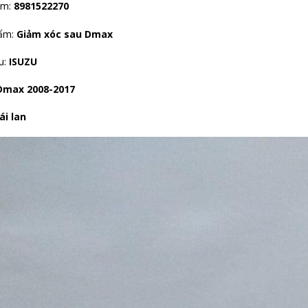
ẩm:
8981522270
hẩm:
Giảm xóc sau Dmax
u:
ISUZU
Dmax 2008-2017
ái lan