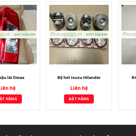
hậu lái Dmax
Bộ hơi Isuzu Hilander
Đ
Liên hệ
Liên hệ
ẶT HÀNG
ĐẶT HÀNG