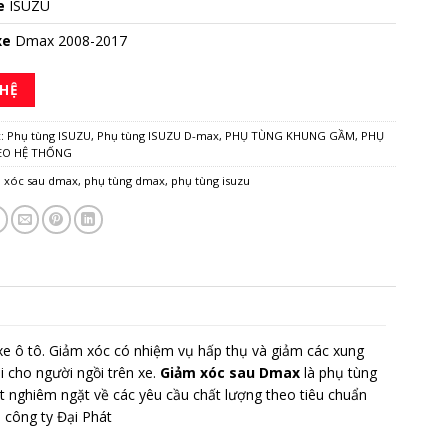
e
ISUZU
xe
Dmax 2008-2017
 HỆ
c:
Phụ tùng ISUZU
,
Phụ tùng ISUZU D-max
,
PHỤ TÙNG KHUNG GẦM
,
PHỤ
EO HỆ THỐNG
 xóc sau dmax
,
phụ tùng dmax
,
phụ tùng isuzu
xe ô tô. Giảm xóc có nhiệm vụ hấp thụ và giảm các xung
i cho người ngồi trên xe.
Giảm xóc sau Dmax
là phụ tùng
 nghiêm ngặt về các yêu cầu chất lượng theo tiêu chuẩn
 công ty Đại Phát