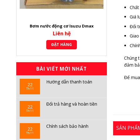
Chất
Giá 
Bơm nước động cơ Isuzu Dmax
Đổi 
Liên hệ
Giao
ĐẶT HÀNG
Chính
Chúng t
đảm bả
BÀI VIẾT MỚI NHẤT
Để mua 
Hướng dẫn thanh toán
22
Th11
Đổi trả hàng và hoàn tiền
22
Th11
Chính sách bảo hành
SẢN PHẨ
22
Th11