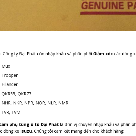
a Công ty Đại Phát còn nhập khẩu và phân phối
Giảm xóc
các dòng x
u Mux
u Trooper
 Hilander
u QKR55, QKR77
u NHR, NKR, NPR, NQR, NLR, NMR
u FVR, FVM
tâm phụ tùng ô tô Đại Phát
là đơn vị chuyên nhập khẩu và phân ph
ác dòng xe
Isuzu
. Chúng tôi cam kết mang đến cho khách hàng: