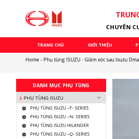
Skip
to
TRUNG
content
CHUYÊN CU
TRANG CHỦ
GIỚI THIỆU
P
Home
-
Phụ tùng ISUZU
-
Giảm xóc sau Isuzu Dm
DANH MỤC PHỤ TÙNG
PHỤ TÙNG ISUZU
PHỤ TÙNG ISUZU –F- SERIES
PHỤ TÙNG ISUZU –N- SERIES
PHỤ TÙNG ISUZU HILANDER
PHỤ TÙNG ISUZU –Q- SERIES