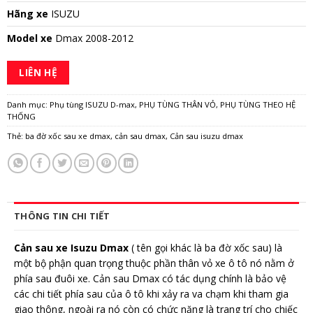
Hãng xe
ISUZU
Model xe
Dmax 2008-2012
LIÊN HỆ
Danh mục:
Phụ tùng ISUZU D-max
,
PHỤ TÙNG THÂN VỎ
,
PHỤ TÙNG THEO HỆ
THỐNG
Thẻ:
ba đờ xốc sau xe dmax
,
cản sau dmax
,
Cản sau isuzu dmax
THÔNG TIN CHI TIẾT
Cản sau xe Isuzu Dmax
( tên gọi khác là ba đờ xốc sau) là
một bộ phận quan trọng thuộc phần thân vỏ xe ô tô nó nằm ở
phía sau đuôi xe. Cản sau Dmax có tác dụng chính là bảo vệ
các chi tiết phía sau của ô tô khi xảy ra va chạm khi tham gia
giao thông, ngoài ra nó còn có chức năng là trang trí cho chiếc