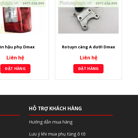
èn hậu phụ Dmax
Rotuyn càng A dưới Dmax
Liên hệ
Liên hệ
ĐẶT HÀNG
ĐẶT HÀNG
HỖ TRỢ KHÁCH HÀNG
Hướng dẫn mua hàng
Lưu ý khi mua phụ tùng ô tô