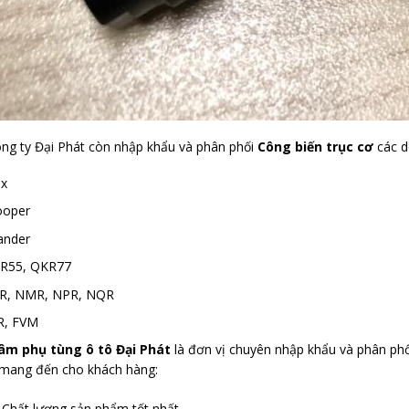
ng ty Đại Phát còn nhập khẩu và phân phối
Công biến trục cơ
các d
ux
ooper
lander
KR55, QKR77
LR, NMR, NPR, NQR
R, FVM
âm phụ tùng ô tô Đại Phát
là đơn vị chuyên nhập khẩu và phân ph
mang đến cho khách hàng:
Chất lượng sản phẩm tốt nhất