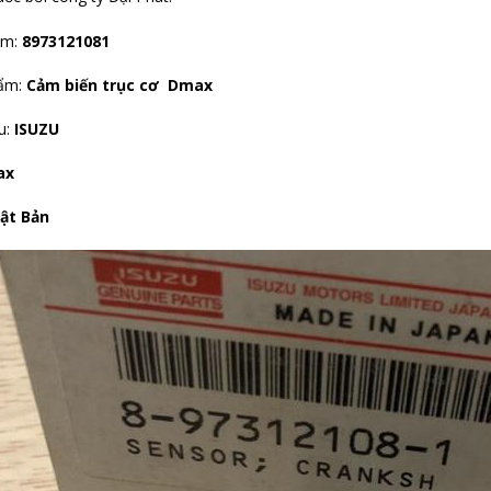
ẩm:
8973121081
hẩm:
Cảm biến trục cơ Dmax
u:
ISUZU
ax
ật Bản