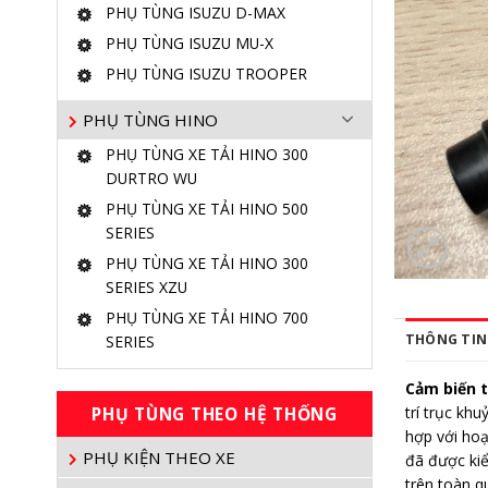
PHỤ TÙNG ISUZU D-MAX
PHỤ TÙNG ISUZU MU-X
PHỤ TÙNG ISUZU TROOPER
PHỤ TÙNG HINO
PHỤ TÙNG XE TẢI HINO 300
DURTRO WU
PHỤ TÙNG XE TẢI HINO 500
SERIES
PHỤ TÙNG XE TẢI HINO 300
SERIES XZU
PHỤ TÙNG XE TẢI HINO 700
THÔNG TIN 
SERIES
Cảm biến 
PHỤ TÙNG THEO HỆ THỐNG
trí trục kh
hợp với hoạ
PHỤ KIỆN THEO XE
đã được kiể
trên toàn q