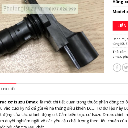
Hãng x
Model 
LIÊN
Danh mụ
tùng ISU
Thẻ:
cảm 
dmax
,
ph
CHI TIẾT
trục cơ Isuzu Dmax
là một chi tiết quan trọng thuộc phần động cơ ô 
uỷu vào cuối kỳ nổ để gửi về hệ thống điều khiển ECU. Từ dữ liệu này 
t động của các xi lanh động cơ. Cảm biến trục cơ Isuzu Dmax chính
m duyệt nghiêm ngặt về các yêu cầu chất lượng theo tiêu chuẩn củ
uốc bởi công ty Đại Phát.