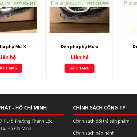
ha phụ Mu-X
Đèn pha phụ Mu-x
Đ
Liên hệ
Liên hệ
ẶT HÀNG
ĐẶT HÀNG
PHÁT - HỒ CHÍ MINH
CHÍNH SÁCH CÔNG TY
97 TL15,Phường Thạnh Lộc,
Chính sách đổi trả sản phẩm
Tp. Hồ Chí Minh
Chính sách bảo hành