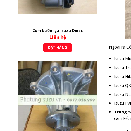
Cụm bướm ga Isuzu Dmax
Liên hệ
Ngoài ra Cô
ĐẶT HÀNG
Isuzu M
Isuzu Tr
Isuzu Hi
Isuzu Q
Isuzu N
Isuzu FV
Trung t
cam kết 