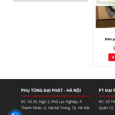
suzu 4JJ1
Bơm trợ lực lái Dmax
Đèn p
 hệ
Liên hệ
HÀNG
ĐẶT HÀNG
Đ
PHỤ TÙNG ĐẠI PHÁT - HÀ NỘI
PT ĐẠI 
ĐC: Số 35, Ngõ 2, Phố Lạc Nghiệp, P.
ĐC: Số 1
Thanh Nhàn, Q. Hai bà Trưng, Tp. Hà Nội
Quận 12, 