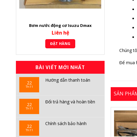
Bơm nước động cơ Isuzu Dmax
Liên hệ
ĐẶT HÀNG
Chúng tô
Để mua h
BÀI VIẾT MỚI NHẤT
Hướng dẫn thanh toán
22
Th11
SẢN PHẨ
Đổi trả hàng và hoàn tiền
22
Th11
Chính sách bảo hành
22
Th11