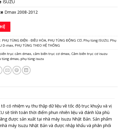
e
ISUZU
xe
Dmax 2008-2012
 HỆ
c:
PHỤ TÙNG ĐIỆN - ĐIỀU HÒA
,
PHỤ TÙNG ĐỘNG CƠ
,
Phụ tùng ISUZU
,
Phụ
ZU D-max
,
PHỤ TÙNG THEO HỆ THỐNG
biến trục cảm dmax
,
cảm biến trục cơ dmax
,
Cảm biến trục cơ isuzu
ụ tùng dmax
,
phụ tùng isuzu
tô có nhiệm vụ thu thập dữ liệu về tốc độ trục khuỷu và vị
ECU sẽ tính toán thời điểm phun nhiên liệu và đánh lửa phù
 hãng được sản xuất tại nhà máy Isuzu Nhật Bản. Sản phẩm
a nhà máy Isuzu Nhật Bản và được nhập khẩu và phân phối