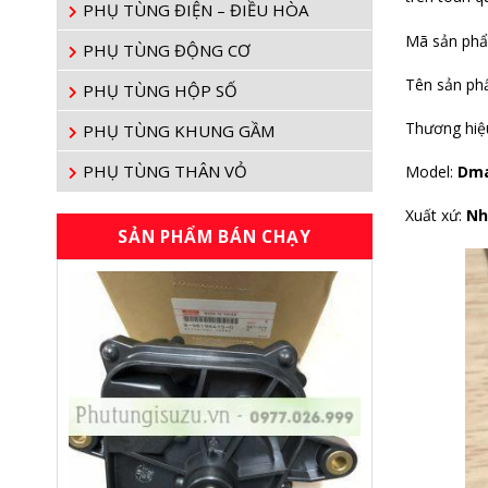
PHỤ TÙNG ĐIỆN – ĐIỀU HÒA
Mã sản ph
PHỤ TÙNG ĐỘNG CƠ
Tên sản p
PHỤ TÙNG HỘP SỐ
Thương hiệ
PHỤ TÙNG KHUNG GẦM
PHỤ TÙNG THÂN VỎ
Model:
Dm
Xuất xứ:
Nh
SẢN PHẨM BÁN CHẠY