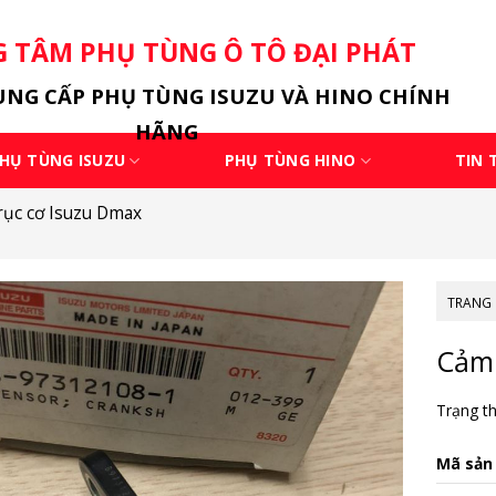
 TÂM PHỤ TÙNG Ô TÔ ĐẠI PHÁT
NG CẤP PHỤ TÙNG ISUZU VÀ HINO CHÍNH
HÃNG
HỤ TÙNG ISUZU
PHỤ TÙNG HINO
TIN 
rục cơ Isuzu Dmax
TRANG
Cảm 
Trạng th
Mã sản