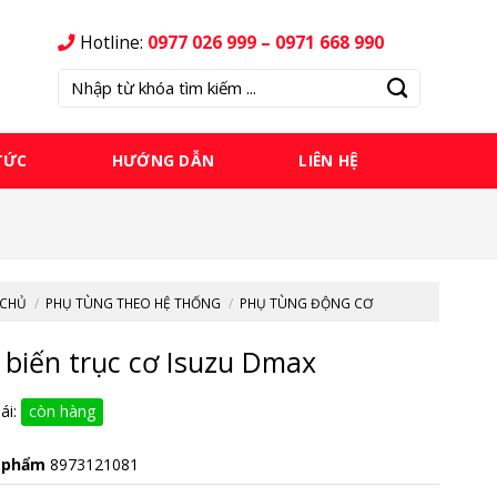
Hotline:
0977 026 999 – 0971 668 990
Tìm
kiếm:
TỨC
HƯỚNG DẪN
LIÊN HỆ
 CHỦ
/
PHỤ TÙNG THEO HỆ THỐNG
/
PHỤ TÙNG ĐỘNG CƠ
biến trục cơ Isuzu Dmax
ái:
còn hàng
 phẩm
8973121081