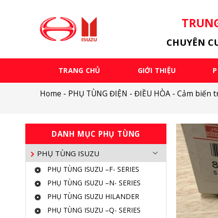
Skip
to
TRUNG
content
CHUYÊN CU
TRANG CHỦ
GIỚI THIỆU
P
Home
-
PHỤ TÙNG ĐIỆN - ĐIỀU HÒA
-
Cảm biến t
DANH MỤC PHỤ TÙNG
PHỤ TÙNG ISUZU
PHỤ TÙNG ISUZU –F- SERIES
PHỤ TÙNG ISUZU –N- SERIES
PHỤ TÙNG ISUZU HILANDER
PHỤ TÙNG ISUZU –Q- SERIES